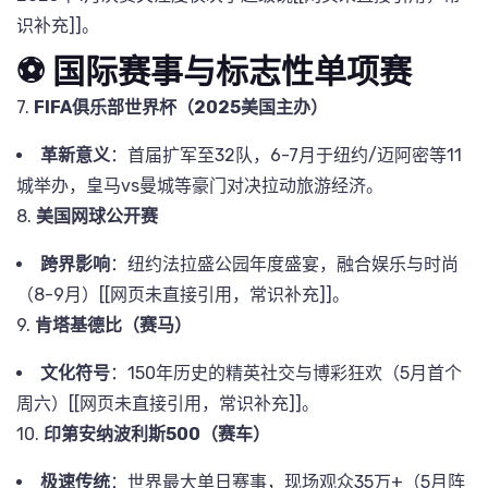
识补充]]。
⚽
国际赛事与标志性单项赛
7.
FIFA俱乐部世界杯（2025美国主办）
革新意义
：首届扩军至32队，6-7月于纽约/迈阿密等11
城举办，皇马vs曼城等豪门对决拉动旅游经济。
8.
美国网球公开赛
跨界影响
：纽约法拉盛公园年度盛宴，融合娱乐与时尚
（8-9月）[[网页未直接引用，常识补充]]。
9.
肯塔基德比（赛马）
文化符号
：150年历史的精英社交与博彩狂欢（5月首个
周六）[[网页未直接引用，常识补充]]。
10.
印第安纳波利斯500（赛车）
极速传统
：世界最大单日赛事，现场观众35万+（5月阵