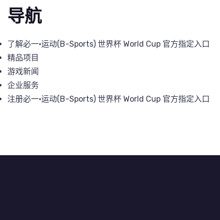
导航
了解必一·运动(B-Sports) 世界杯 World Cup 官方指定入口
精品项目
游戏新闻
企业服务
注册必一·运动(B-Sports) 世界杯 World Cup 官方指定入口