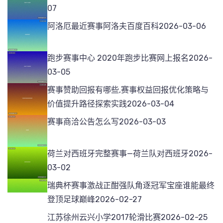
07
阿洛厄最近赛事阿洛夫百度百科
2026-03-06
跑步赛事中心 2020年跑步比赛网上报名
2026-
03-05
赛事赞助回报有哪些,赛事权益回报优化策略与
价值提升路径探索实践
2026-03-04
赛事商洽公告怎么写
2026-03-03
荷兰对西班牙完整赛事—荷兰队对西班牙
2026-
03-02
瑞典杯赛事激战正酣强队角逐冠军宝座谁能最终
登顶足球巅峰
2026-02-27
江苏徐州云兴小学2017轮滑比赛
2026-02-25