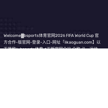
Welcome▓bsports体育官网2026 FIFA World Cup 官
方合作-版官网-登录-入口-网址「likaoguan.com】以
下简称：bsports体育✔正版官网全站,全称:必一运动
烈火试真金,逆境造英雄.bsports体育官网,凭借公平公
正的对战环境
导航