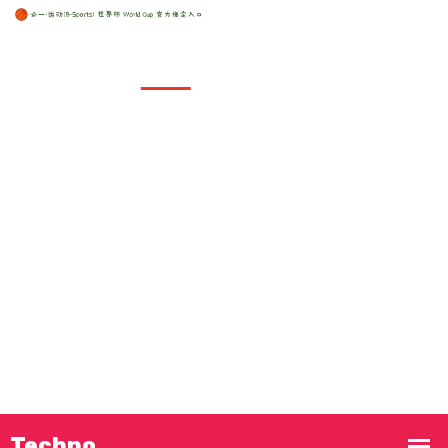
首页入口
了解必一·运动(B-Sports) 世界杯 World Cup 官方
指定入口
精品项目
游戏新闻
企业服务
注册必一·运动(B-Sports) 世界杯 World Cup 官方
立即致电!
指定入口
13210612104