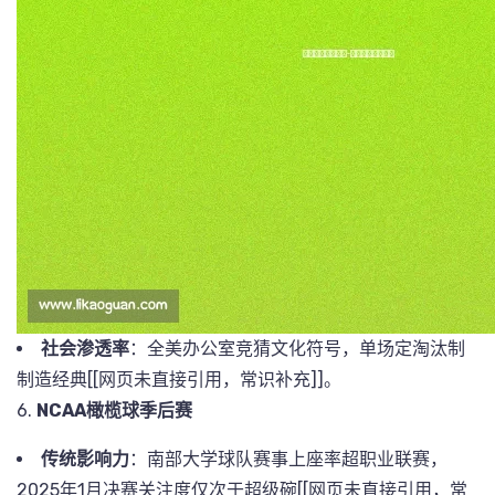
社会渗透率
：全美办公室竞猜文化符号，单场定淘汰制
制造经典[[网页未直接引用，常识补充]]。
6.
NCAA橄榄球季后赛
传统影响力
：南部大学球队赛事上座率超职业联赛，
2025年1月决赛关注度仅次于超级碗[[网页未直接引用，常