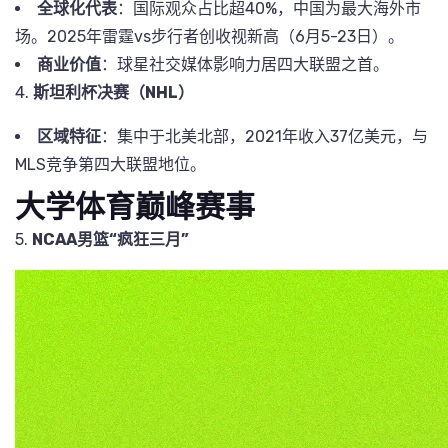
全球化代表
：国际观众占比超40%，中国为最大海外市
场。2025年雷霆vs步行者创收视新高（6月5-23日）。
商业价值
：球星社交媒体影响力居四大联盟之首。
4.
斯坦利杯决赛（NHL）
区域特征
：集中于北美北部，2021年收入37亿美元，与
MLS竞争第四大联盟地位。
大学体育巅峰赛事
5.
NCAA男篮“疯狂三月”