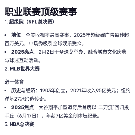
职业联赛顶级赛事
1.
超级碗（NFL总决赛）
地位
：全美收视率最高赛事，2025年超级碗广告每秒超
百万美元，中场秀吸引全球娱乐受众。
2025亮点
：2月2日于圣迭戈举办，融合城市文化庆典
与球迷互动活动。
2.
MLB世界大赛
必一体育
历史与经济
：1903年创立，2021年收入95亿美元；纽约
洋基27冠缔造传奇。
2025焦点
：大谷翔平加盟道奇后首度以“二刀流”回归投
手丘（6月17日），年薪7亿美金创体坛纪录。
3.
NBA总决赛